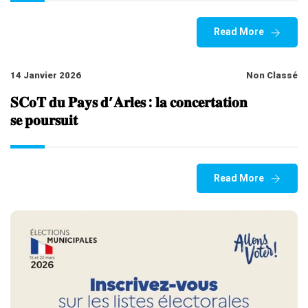
Read More
14 Janvier 2026
Non Classé
𝐒𝐂𝐨𝐓 𝐝𝐮 𝐏𝐚𝐲𝐬 𝐝’𝐀𝐫𝐥𝐞𝐬 : 𝐥𝐚 𝐜𝐨𝐧𝐜𝐞𝐫𝐭𝐚𝐭𝐢𝐨𝐧
𝐬𝐞 𝐩𝐨𝐮𝐫𝐬𝐮𝐢𝐭
Read More