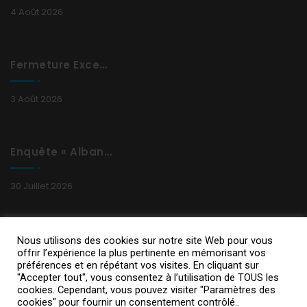
4 Août 2026
Fermeture Exceptionnelle
3 Août 2026
Enquête « Albane »
30 Juillet 2026
Nous utilisons des cookies sur notre site Web pour vous
offrir l’expérience la plus pertinente en mémorisant vos
préférences et en répétant vos visites. En cliquant sur
"Accepter tout", vous consentez à l’utilisation de TOUS les
cookies. Cependant, vous pouvez visiter "Paramètres des
Copyright 2021
Design By IPSUMEDIA
-
Mentions Légales
cookies" pour fournir un consentement contrôlé..