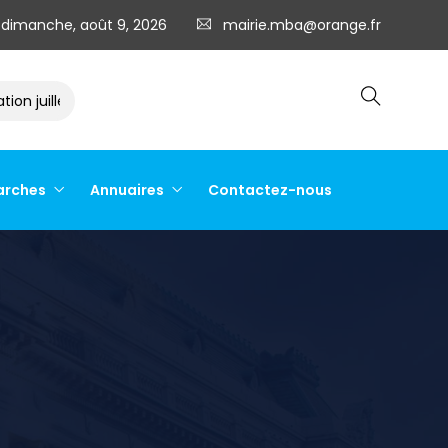
dimanche, août 9, 2026
mairie.mba@orange.fr
 juillet 2026
Arrêté préfectoral du 27 juillet 2026
Cam
arches
Annuaires
Contactez-nous