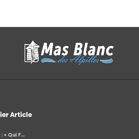
ier Article
ui Fait Quoi »