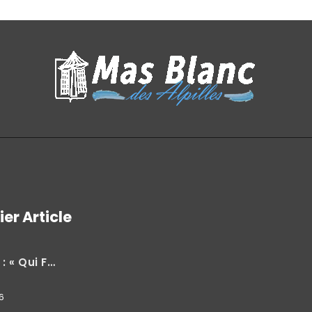
ier Article
ui Fait Quoi »
6