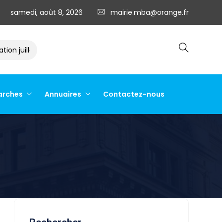
samedi, août 8, 2026
mairie.mba@orange.fr
n juillet 2026
Arrêté préfectoral du 27 juillet 2026
Cam
arches
Annuaires
Contactez-nous